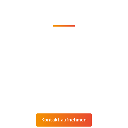
KOMMEN WIR INS GESPRÄCH
Sie möchten eine unverbindliche Beratung
oder weitere Informationen zu unseren
Dienstleistungen? Dann nehmen Sie einfach
Kontakt
mit uns auf!
+43 (0)699 1814 0624
info@ado-media.com