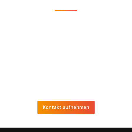
Sie möchten eine unverbindliche Beratung
oder weitere Informationen zu unseren
Dienstleistungen? Dann nehmen Sie einfach
Kontakt
mit uns auf!
+43 (0)699 1814 0624
info@ado-media.com