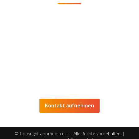
Sie möchten eine unverbindliche Beratung
oder weitere Informationen zu unseren
Dienstleistungen? Dann nehmen Sie einfach
Kontakt
mit uns auf!
+43 (0)699 1814 0624
info@ado-media.com
© Copyright adomedia e.U. - Alle Rechte vorbehalten. |